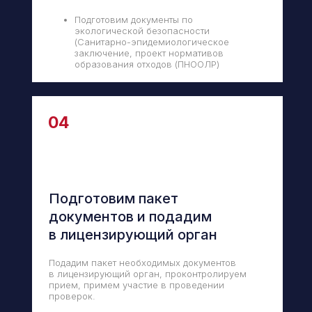
Подготовим документы по
экологической безопасности
(Санитарно-эпидемиологическое
заключение, проект нормативов
образования отходов (ПНООЛР)
04
Подготовим пакет
документов и подадим
в лицензирующий орган
Подадим пакет необходимых документов
в лицензирующий орган, проконтролируем
прием, примем участие в проведении
проверок.