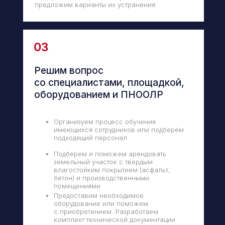
предложим варианты их устранения
03
Решим вопрос
со специалистами, площадкой,
оборудованием и ПНООЛР
Организуем процесс обучения
имеющихся сотрудников или подберём
подходящий персонал
Подберем и поможем арендовать
земельный участок с твердым
влагостойким покрытием (асфальт,
бетон) и производственными
помещениями
Предоставим необходимое
оборудование или поможем
с приобретением. Разработаем
комплект технической документации