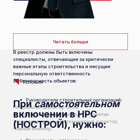
Читать больше
В реестр должны быть включены
специалисты, отвечающие за критически
важные этапы строительства и несущие
персональную ответственность
за безопасность объектов:
Условия
Руководители строительных организаций:
При
самостоятельном
Генеральный директор (если
включении в НРС
он непосредственно участвует в принятии
технических решений), технический директор,
(НОСТРОЙ), нужно:
главный инженер.